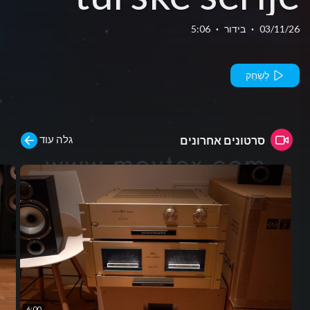
sa prevodom,
03/11/26
·
בידור
·
5:06
najava 2026
לְשַׂחֵק
גלה עוד
סרטונים אחרונים
6:00