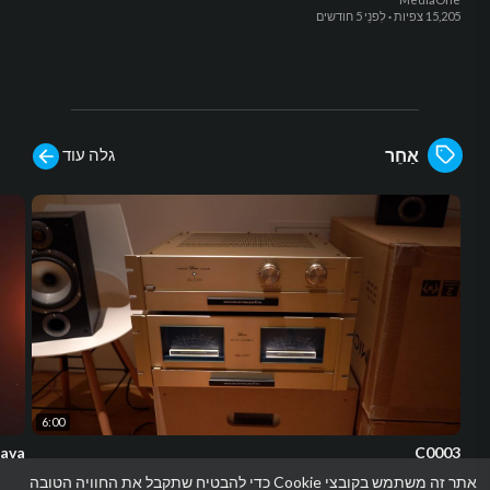
15,205 צפיות
·
לִפנֵי 5 חודשים
גלה עוד
אַחֵר
6:00
java
C0003
aOne
rapidtube
אתר זה משתמש בקובצי Cookie כדי להבטיח שתקבל את החוויה הטובה
206 צפיות
·
לִפנֵי 3 שנים
20,291 צפ