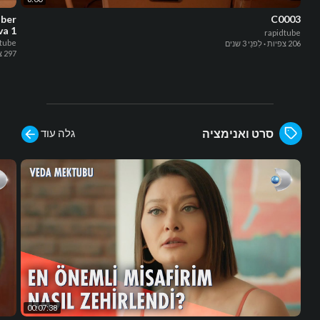
C0003
va 1
rapidtube
dtube
206 צפיות
·
לִפנֵי 3 שנים
297 צפיות
גלה עוד
סרט ואנימציה
00:07:38