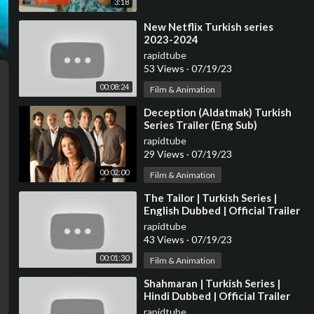
3:18
⁣New Netflix Turkish series
2023-2024
rapidtube
53 Views
·
07/19/23
00:08:24
Film & Animation
⁣Deception (Aldatmak) Turkish
Series Trailer (Eng Sub)
rapidtube
29 Views
·
07/19/23
00:02:00
Film & Animation
⁣The Tailor | Turkish Series |
English Dubbed | Official Trailer
rapidtube
43 Views
·
07/19/23
00:01:30
Film & Animation
⁣Shahmaran | Turkish Series |
Hindi Dubbed | Official Trailer
rapidtube