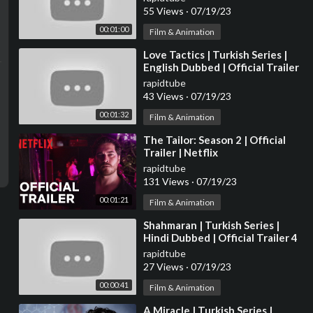
55 Views
·
07/19/23
00:01:00
Film & Animation
⁣Love Tactics | Turkish Series |
English Dubbed | Official Trailer
rapidtube
43 Views
·
07/19/23
00:01:32
Film & Animation
⁣The Tailor: Season 2 | Official
Trailer | Netflix
rapidtube
131 Views
·
07/19/23
00:01:21
Film & Animation
⁣Shahmaran | Turkish Series |
Hindi Dubbed | Official Trailer 4
rapidtube
27 Views
·
07/19/23
00:00:41
Film & Animation
⁣A Miracle | Turkish Series |