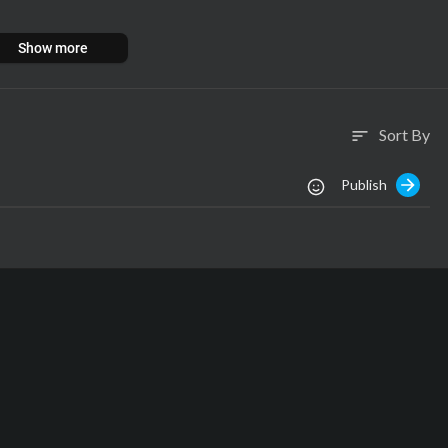
Show more
instagram.com/sensacine
.com/SensaCine
Sort By
sort
Publish
e ahora y disfruta de los tráilers de las películas más esperadas, as
do (VOSE), clip, vídeo y escena de la película en español que debes ve