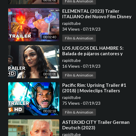
Film & Animation
⁣ELEMENTAL (2023) Trailer
ITALIANO del Nuovo Film Disney
Pixar | Al Cinema
rapidtube
34 Views
·
07/19/23
00:02:40
Film & Animation
⁣LOS JUEGOS DEL HAMBRE 5:
Balada de pájaros cantores y
serpientes Tráiler Español
rapidtube
Latino (2023)
16 Views
·
07/19/23
00:03:01
Film & Animation
⁣Pacific Rim: Uprising Trailer #1
(2018) | Movieclips Trailers
rapidtube
75 Views
·
07/19/23
00:02:18
Film & Animation
⁣ASTEROID CITY Trailer German
Deutsch (2023)
rapidtube