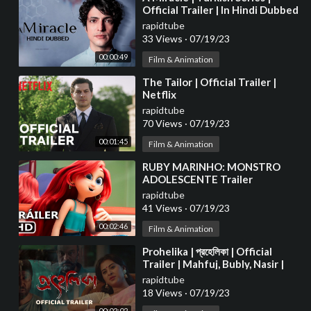
Official Trailer | In Hindi Dubbed
rapidtube
33 Views
·
07/19/23
00:00:49
Film & Animation
⁣The Tailor | Official Trailer |
Netflix
rapidtube
70 Views
·
07/19/23
00:01:45
Film & Animation
⁣RUBY MARINHO: MONSTRO
ADOLESCENTE Trailer
Brasileiro 2 (2023)
rapidtube
41 Views
·
07/19/23
00:02:46
Film & Animation
⁣Prohelika | প্রহেলিকা | Official
Trailer | Mahfuj, Bubly, Nasir |
Chayanika Chowdhury 4K
rapidtube
18 Views
·
07/19/23
00:02:02