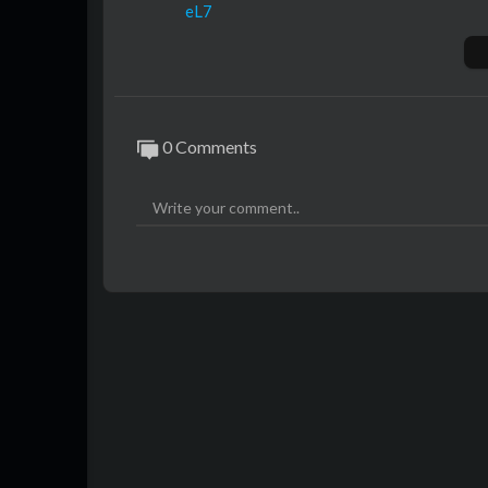
eL7
✔ Síguenos en Instagram ►
https://www.
✔ Síguenos en Twitter ►
https://twitter
© 2023 - Netflix
0 Comments
SensaCine -
http://www.sensacine.com
¡Te mantenemos al tanto de todo! Suscríbet
í como el tráiler, Doblado (VE) y Subtitula
rde!