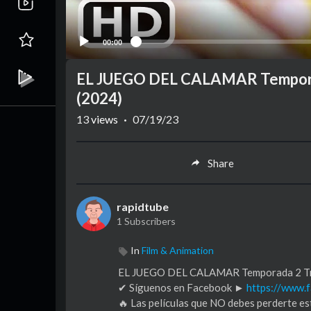
00:00
EL JUEGO DEL CALAMAR Temporada
(2024)
13
views
·
07/19/23
Share
rapidtube
1 Subscribers
In
Film & Animation
EL JUEGO DEL CALAMAR Temporada 2 Trái
✔ Síguenos en Facebook ►
https://www
🔥 Las películas que NO debes perderte 