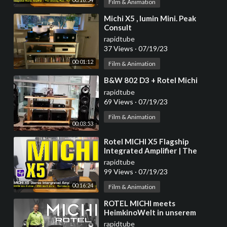
Film & Animation
⁣Michi X5 , lumin Mini. Peak
Consult
rapidtube
37 Views
·
07/19/23
00:01:12
Film & Animation
⁣B&W 802 D3 + Rotel Michi
rapidtube
69 Views
·
07/19/23
Film & Animation
00:03:53
⁣Rotel MICHI X5 Flagship
Integrated Amplifier | The
Listening Post | TLPCHC
rapidtube
TLPWLG
99 Views
·
07/19/23
00:16:24
Film & Animation
⁣ROTEL MICHI meets
HeimkinoWelt in unserem
Stereo Studio!
rapidtube