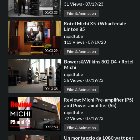
31 Views
·
07/19/23
00:05:03
Film & Animation
⁣Rotel Michi X5 +Wharfedale
Linton 85
rapidtube
113 Views
·
07/19/23
00:03:29
Film & Animation
⁣Bowers&Wilkins 802 D4 + Rotel
Michi
rapidtube
36 Views
·
07/19/23
00:13:08
Film & Animation
⁣Review: Michi Pre-amplifier (P5)
and Power amplifier (S5)
rapidtube
72 Views
·
07/19/23
00:27:50
Film & Animation
⁣Un montaggio da 1080 watt per