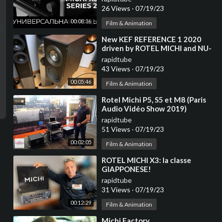
26 Views
·
07/19/23
00:08:36
Film & Animation
⁣New KEF REFERENCE 1 2020
driven by ROTEL MICHI and NU-
VISTA Cd Player
rapidtube
43 Views
·
07/19/23
00:05:46
Film & Animation
⁣Rotel Michi P5, S5 et M8 (Paris
Audio Vidéo Show 2019)
rapidtube
51 Views
·
07/19/23
00:02:05
Film & Animation
⁣ROTEL MICHI X3: la classe
GIAPPONESE!
rapidtube
31 Views
·
07/19/23
00:12:29
Film & Animation
⁣Michi Factory