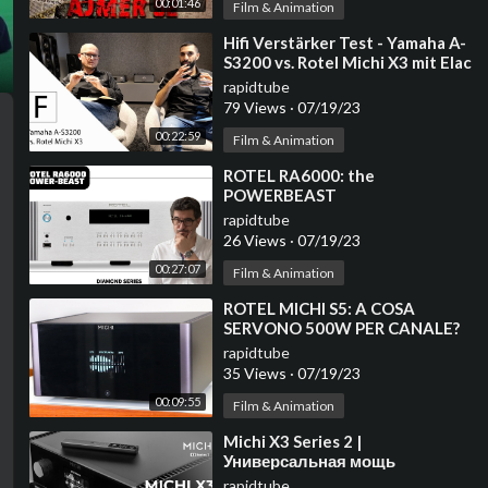
00:01:46
Film & Animation
⁣Hifi Verstärker Test - Yamaha A-
S3200 vs. Rotel Michi X3 mit Elac
Vels FS408 und Rega Planar 10!
rapidtube
79 Views
·
07/19/23
00:22:59
Film & Animation
⁣ROTEL RA6000: the
POWERBEAST
rapidtube
26 Views
·
07/19/23
00:27:07
Film & Animation
⁣ROTEL MICHI S5: A COSA
SERVONO 500W PER CANALE?
rapidtube
35 Views
·
07/19/23
00:09:55
Film & Animation
⁣Michi X3 Series 2 |
Универсальная мощь
rapidtube