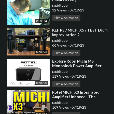
rapidtube
32 Views
·
07/19/23
Film & Animation
00:03:04
⁣KEF R3 / MICHI X5 / TEST Drum
Improvisation 2
rapidtube
66 Views
·
07/19/23
00:06:28
Film & Animation
⁣Explore Rotel Michi M8
Monoblock Power Amplifier |
Ooberpad
rapidtube
119 Views
·
07/19/23
00:03:05
Film & Animation
⁣Rotel MICHI X3 Integrated
Amplifier Unboxed | The
Listening Post | TLPCHC
rapidtube
TLPWLG
109 Views
·
07/19/23
00:16:54