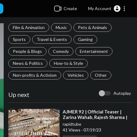
Create
My Account
Film & Animation
Music
Pets & Animals
Sports
Travel & Events
Gaming
People & Blogs
Comedy
Entertainment
News & Politics
How-to & Style
Non-profits & Activism
Vehicles
Other
Autoplay
Up next
⁣AJMER 92 | Official Teaser |
Zarina Wahab, Rajesh Sharma |
14th July | Max Pro Studio
rapidtube
41 Views
·
07/19/23