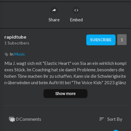
Share
Embed
rapidtube
1
SUBSCRIBE
1 Subscribers
In
Music
Mia J. wagt sich mit "Elastic Heart" von Sia an ein wirklich kompl
exes Stück. Im Coaching hat sie damit Probleme, besonders die
hohen Töne machen ihr zu schaffen. Kann sie die Schwierigkeite
n überwinden und beim Auftritt bei "The Voice Kids" 2023 glänz
en?
Show more
Empfohlen ab 6 Jahren*
► Ganze Folge auf Joyn:
https://pro7.de/joyn/tvk/description
0 Comments
Sort By
sort
► Kanal abonnieren! / Subscribe to "The Voice Kids:
https://bit.ly/3zdFNv9