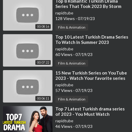
⁣Top 8 Romantic Turkish Drama
Series That Took 2023 By Storm
rapidtube
128 Views
·
07/19/23
00:08:16
Film & Animation
⁣Top 10 Latest Turkish Drama Series
To Watch In Summer 2023
rapidtube
60 Views
·
07/19/23
00:07:22
Film & Animation
⁣15 New Turkish Series on YouTube
2023 - Watch Your favorite series
now
rapidtube
57 Views
·
07/19/23
00:06:11
Film & Animation
⁣Top 7 Latest Turkish drama series
of 2023 - You Must Watch
rapidtube
46 Views
·
07/19/23