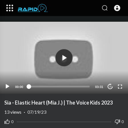
00:00
03:31
10
Sia - Elastic Heart (Mia J.) | The Voice Kids 2023
13
views
·
07/19/23
0
0