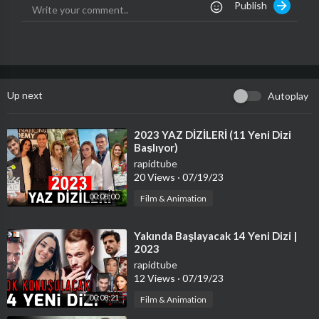
Publish
- - - - - - - - - - - - - - - - - - - - - - - - - - - - - - - - - - - - - - - - - -
Bei "The Voice Kids" dürfen die jüngsten Talente zeigen, was in i
hnen steckt! Dabei zählt nur die Stimme: Denn während ihres A
uftritts in den Blind Auditions sind die Coach-Sessel in Richtun
g des Publikums ausgerichtet, sodass die Coaches nicht sehen,
Up next
Autoplay
wer auf der Bühne steht. Wenn sie ein Talent in ihr Team holen
möchten, drücken sie auf den Buzzer und der Sänger oder die Sä
ngerin ist eine Runde weiter. Falls mehrere Coaches buzzern, ha
⁣2023 YAZ DİZİLERİ (11 Yeni Dizi
Başlıyor)
t das Talent freie Wahl.
Nach den Blind Auditions folgen die Battles, in denen die Talent
rapidtube
20 Views
·
07/19/23
e gegeneinander antreten, um in die Sing-Offs zu kommen! Nur
wer sich hier abermals durchsetzt, schafft es in die alles ersehnt
00:08:00
Film & Animation
en Finals - und hier entscheidet sich letztendlich, welches Talen
t welchen Teams mit einer atemberaubenden Stimme überzeuge
⁣Yakında Başlayacak 14 Yeni Dizi |
n kann und "The Voice Kids" gewinnt!
2023
rapidtube
Hier geht's zu den Clips der 10. Staffel:
12 Views
·
07/19/23
00:08:21
Film & Animation
► Alle Clips 2022: