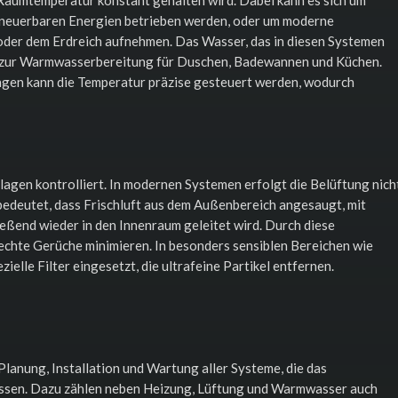
 erneuerbaren Energien betrieben werden, oder um moderne
er dem Erdreich aufnehmen. Das Wasser, das in diesen Systemen
uch zur Warmwasserbereitung für Duschen, Badewannen und Küchen.
ngen kann die Temperatur präzise gesteuert werden, wodurch
agen kontrolliert. In modernen Systemen erfolgt die Belüftung nich
 bedeutet, dass Frischluft aus dem Außenbereich angesaugt, mit
ießend wieder in den Innenraum geleitet wird. Durch diese
lechte Gerüche minimieren. In besonders sensiblen Bereichen wie
lle Filter eingesetzt, die ultrafeine Partikel entfernen.
lanung, Installation und Wartung aller Systeme, die das
ssen. Dazu zählen neben Heizung, Lüftung und Warmwasser auch