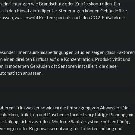
einrichtungen wie Brandschutz oder Zutrittskontrollen. Ein
 Durch den Einsatz intelligenter Steuerungen können Gebäude ihre
npassen, was sowohl Kosten spart als auch den CO2-Fußabdruck
gesunder Innenraumklimabedingungen. Studien zeigen, dass Faktoren
n einen direkten Einfluss auf die Konzentration, Produktivität und
 in modernen Gebäuden oft Sensoren installiert, die diese
automatisch anpassen.
sauberem Trinkwasser sowie um die Entsorgung von Abwasser. Die
chbecken, Toiletten und Duschen erfordert sorgfältige Planung, um
erteilung sicherzustellen. Moderne Sanitärsysteme nutzen häufig
enzungen oder Regenwassernutzung für Toilettenspülung und