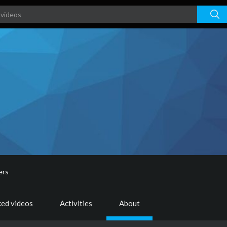
ers
ked videos
Activities
About