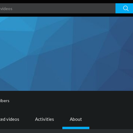
ibers
ked videos
Activities
About