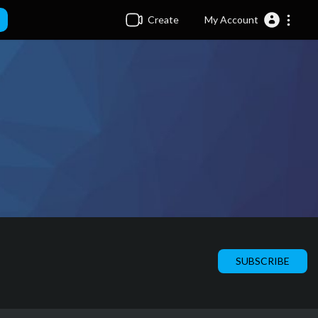
Create
My Account
SUBSCRIBE