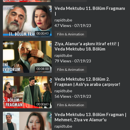
⁣Veda Mektubu 11. Bölüm Fragmanı
|
rapidtube
47 Views
·
07/19/23
00:00:43
Film & Animation
⁣Ziya, Alanur'a aşkını itiraf etti! |
Veda Mektubu 18. Bölüm
rapidtube
79 Views
·
07/19/23
00:04:00
Film & Animation
⁣Veda Mektubu 12. Bölüm 2.
Fragman | Aslı'ya araba çarpıyor!
rapidtube
56 Views
·
07/19/23
00:00:43
Film & Animation
⁣Veda Mektubu 13. Bölüm Fragman |
Mehmet, Ziya ve Alanur'u
yakalıyor!
rapidtube