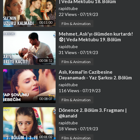
| Veda Mektubu 18. Bölüm
rapidtube
22 Views
·
07/19/23
00:11:00
Film & Animation
⁣Mehmet, Aslı'yı ölümden kurtardı!
😧| Veda Mektubu 19. Bölüm
rapidtube
31 Views
·
07/19/23
00:08:52
Film & Animation
⁣Aslı, Kemal'in Cazibesine
Dayanamadı - Yaz Şarkısı 2. Bölüm
rapidtube
116 Views
·
07/19/23
00:08:07
Film & Animation
⁣Dönence 2. Bölüm 3. Fragmanı |
@kanald
rapidtube
18 Views
·
07/19/23
00:01:02
Film & Animation