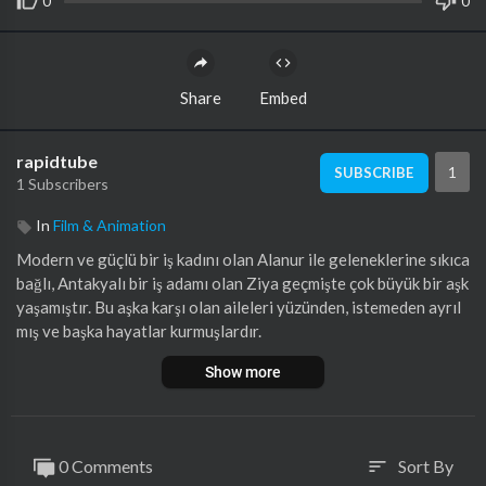
0
0
Share
Embed
rapidtube
1
SUBSCRIBE
1 Subscribers
In
Film & Animation
Modern ve güçlü bir iş kadını olan Alanur ile geleneklerine sıkıca
bağlı, Antakyalı bir iş adamı olan Ziya geçmişte çok büyük bir aşk
yaşamıştır. Bu aşka karşı olan aileleri yüzünden, istemeden ayrıl
mış ve başka hayatlar kurmuşlardır.
Show more
Annesi Seher’in göz bebeği Mehmet; Ziya'nın ileride işlerini bıra
kmayı planladığı, büyük oğludur.
Dans tutkunu, hayat dolu Aslı; Alanur'un Fransız lisesi son sınıft
0 Comments
Sort By
sort
a okuyan, geleceğinin her hamlesini özenle tasarladığı 19 yaşınd