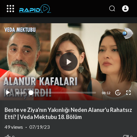
00:00
08:12
10
Beste ve Ziya'nın Yakınlığı Neden Alanur'u Rahatsız
Etti? | Veda Mektubu 18. Bölüm
49
views
·
07/19/23