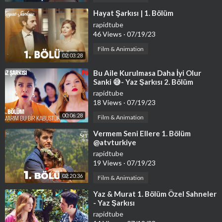
⁣Hayat Şarkısı | 1. Bölüm
rapidtube
46 Views
·
07/19/23
Film & Animation
02:03:28
⁣Bu Aile Kurulmasa Daha İyi Olur
Sanki 😅- Yaz Şarkısı 2. Bölüm
rapidtube
18 Views
·
07/19/23
00:06:28
Film & Animation
⁣Vermem Seni Ellere 1. Bölüm
@atvturkiye
rapidtube
19 Views
·
07/19/23
02:20:36
Film & Animation
⁣Yaz & Murat 1. Bölüm Özel Sahneler
- Yaz Şarkısı
rapidtube