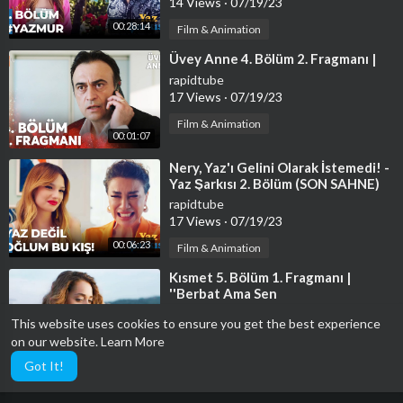
14 Views
·
07/19/23
00:28:14
Film & Animation
⁣Üvey Anne 4. Bölüm 2. Fragmanı |
rapidtube
17 Views
·
07/19/23
Film & Animation
00:01:07
⁣Nery, Yaz'ı Gelini Olarak İstemedi! -
Yaz Şarkısı 2. Bölüm (SON SAHNE)
rapidtube
17 Views
·
07/19/23
00:06:23
Film & Animation
⁣Kısmet 5. Bölüm 1. Fragmanı |
''Berbat Ama Sen
Güzelleştirebilirsin''
rapidtube
This website uses cookies to ensure you get the best experience
11 Views
·
07/19/23
on our website.
Learn More
00:00:49
Film & Animation
Got It!