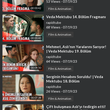
53 Views
·
07/19/23
00:00:42
Film & Animation
⁣Veda Mektubu 14. Bölüm Fragmanı
rapidtube
68 Views
·
07/19/23
Film & Animation
00:00:40
⁣Mehmet, Aslı'nın Yaralarını Sarıyor!
| Veda Mektubu 19. Bölüm
rapidtube
64 Views
·
07/19/23
00:09:50
Film & Animation
⁣Serginin Hesabını Soruldu! | Veda
Mektubu 18. Bölüm
rapidtube
26 Views
·
07/19/23
00:07:38
Film & Animation
⁣Çift buluşması Aslı'yı tedirgin etti!